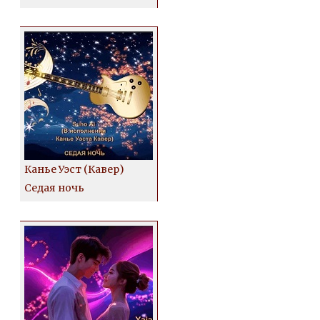
Канье Уэст (Кавер)
Седая ночь