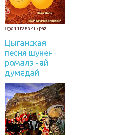
Прочитано
416
раз
Цыганская
песня шунен
ромалэ - ай
думадай