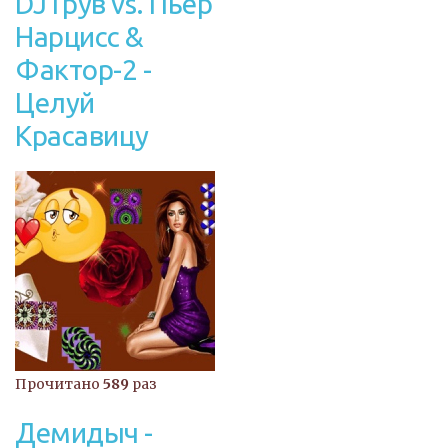
DJ Грув vs. Пьер
Нарцисс &
Фактор-2 -
Целуй
Красавицу
Прочитано
589
раз
Демидыч -