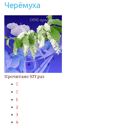
Черёмуха
Прочитано
577
раз
1
2
3
4