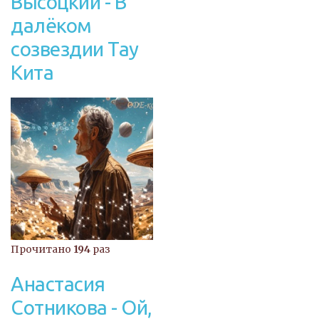
Высоцкий - В
далёком
созвездии Тау
Кита
Прочитано
194
раз
Анастасия
Сотникова - Ой,