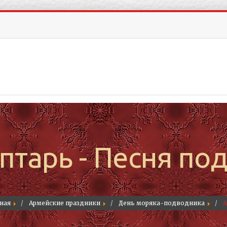
птарь - Песня по
ная
Армейские праздники
День моряка-подводника
А