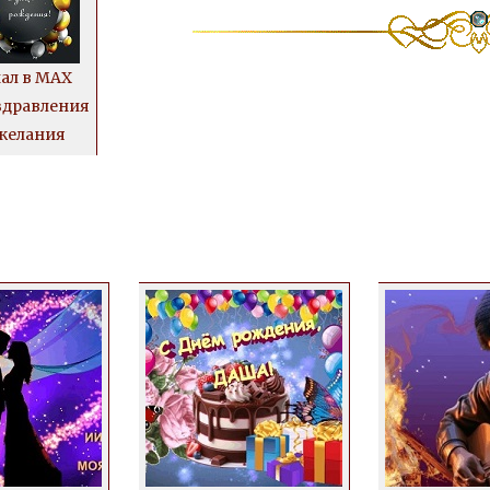
ал в MAX
дравления
желания