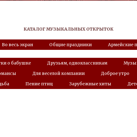
КАТАЛОГ МУЗЫКАЛЬНЫХ ОТКРЫТОК
Во весь экран
Общие праздники
Армейские 
ки о бабушке
Друзьям, одноклассникам
Музык
романсы
Для веселой компании
Доброе утро
дьба
Пение птиц
Зарубежные хиты
Дет