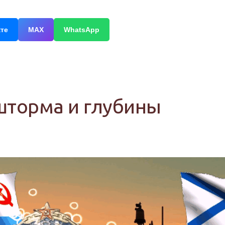
кте
МАХ
WhatsApp
шторма и глубины