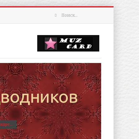
дводников
ндре...