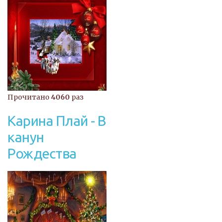
Прочитано
4060
раз
Карина Плай - В
канун
Рождества