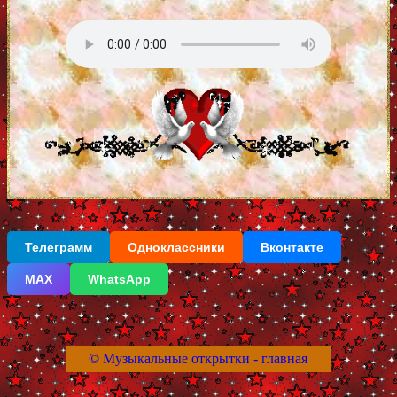
Телеграмм
Одноклассники
Вконтакте
МАХ
WhatsApp
© Музыкальные открытки - главная