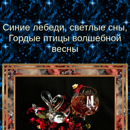
Синие лебеди, светлые сны,
Гордые птицы волшебной
весны