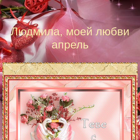
Людмила, моей любви
апрель