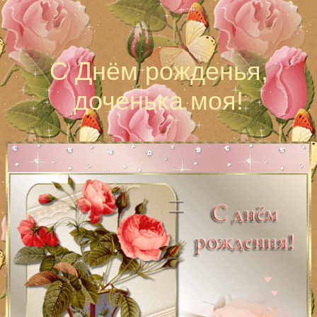
С Днём рожденья,
доченька моя!