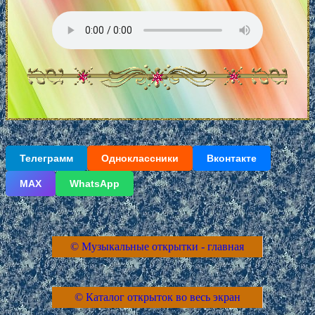
Телеграмм
Одноклассники
Вконтакте
МАХ
WhatsApp
© Музыкальные открытки - главная
© Каталог открыток во весь экран